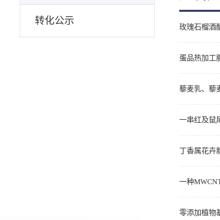
转化公示
玫瑰石榴酒
蛋品热加工
藜麦乳、藜
一串红及鼠
丁香属花卉
一种MWCNT
零添加植物