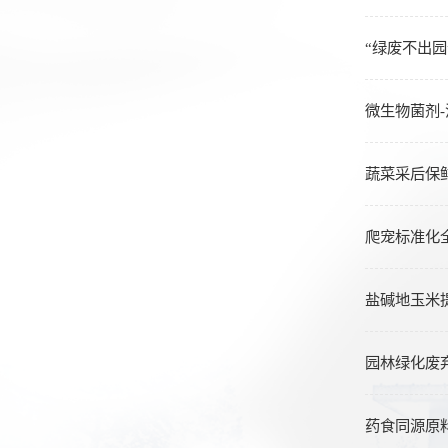
“绿废不出
微生物菌剂
蔬菜采后保
爬宠标准化
盐碱地玉米
园林绿化废
药食同源原