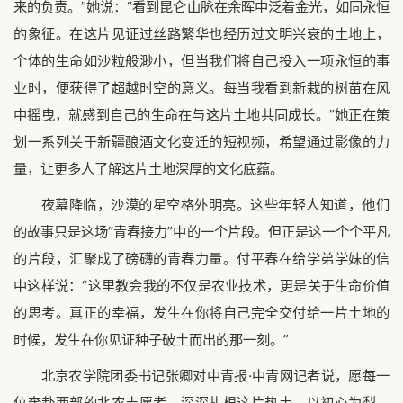
来的负责。”她说：“看到昆仑山脉在余晖中泛着金光，如同永恒
的象征。在这片见证过丝路繁华也经历过文明兴衰的土地上，
个体的生命如沙粒般渺小，但当我们将自己投入一项永恒的事
业时，便获得了超越时空的意义。每当我看到新栽的树苗在风
中摇曳，就感到自己的生命在与这片土地共同成长。”她正在策
划一系列关于新疆酿酒文化变迁的短视频，希望通过影像的力
量，让更多人了解这片土地深厚的文化底蕴。
夜幕降临，沙漠的星空格外明亮。这些年轻人知道，他们
的故事只是这场“青春接力”中的一个片段。但正是这一个个平凡
的片段，汇聚成了磅礴的青春力量。付平春在给学弟学妹的信
中这样说：“这里教会我的不仅是农业技术，更是关于生命价值
的思考。真正的幸福，发生在你将自己完全交付给一片土地的
时候，发生在你见证种子破土而出的那一刻。”
北京农学院团委书记张卿对中青报·中青网记者说，愿每一
位奔赴西部的北农志愿者，深深扎根这片热土，以初心为犁、