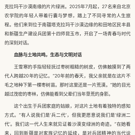
克拉玛干沙漠南缘的片片绿洲。2025年7月起，27名来自北京
农学院的年轻人带着行囊与梦想，踏上了不同寻常的人生旅
程。他们来到位于南疆塔克拉玛干沙漠边缘的和田地区民丰县
和新疆生产建设兵团第十四师昆玉市，开启了一场青春与时代
的深刻对话。
血脉与土地共鸣，生态与文明对话
王雪寒的手指轻轻抚过枣树粗糙的树皮，仿佛触摸到了两
代人跨越20年的记忆。“20年前的春天，我父亲就是在这片不
毛之地种下第一棵枣树苗。那时这里还是一片荒漠。”她的目光
越过茂密的枣林，仿佛能看到父辈们当年垦荒的身影。
这个出生于兵团家庭的姑娘，对这片土地有着独特的感知
方式。“有人说我们是‘兵二代’，但我更愿意说我们是‘绿洲二
代’。我们这一代人生来就见证着沙漠变绿洲的奇迹。”在她看
来，回到新疆是对家族记忆的延续，是对兵团精神的当代诠