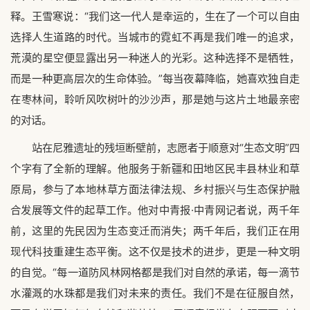
释。王雪寒说：“我们这一代人是幸运的，生在了一个可以自由
选择人生道路的时代。当城市的霓虹不再是我们唯一的追求，
荒漠的星空便显露出另一种迷人的光彩。这种选择不是牺牲，
而是一种更高层次的生命体验。”每当夜幕降临，她喜欢独自走
在枣林间，聆听风吹树叶的沙沙声，那是她与这片土地最亲密
的对话。
站在尼雅遗址的残垣断壁前，志愿者于顺意对“生态文明”四
个字有了全新的理解。他服务于新疆和田地区民丰县林业和草
原局，参与了本地林草方面法律法规、乡村振兴与生态保护融
合发展等文件的起草工作。他对中青报·中青网记者说，两千年
前，这里的先民因为生态变迁而消失；两千年后，我们正在用
现代科技重建生态平衡。这不仅是技术的进步，更是一种文明
的自觉。“每一道防风林网格都是我们对自然的承诺，每一滴节
水灌溉的水珠都是我们对未来的责任。我们不是在征服自然，