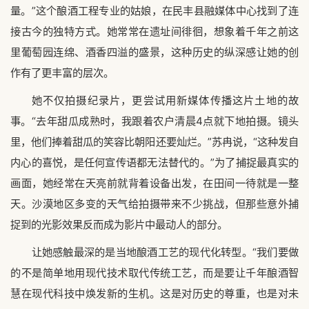
量。”这个酿酒工程专业的姑娘，在民丰县融媒体中心找到了连
接古今的独特方式。她常常在遗址间徘徊，想象着千年之前这
里葡萄园连绵、酒香四溢的盛景，这种历史的纵深感让她的创
作有了更丰富的层次。
她不仅拍摄纪录片，更尝试用新媒体传播这片土地的故
事。“去年甜瓜成熟时，我跟着农户清晨4点就下地拍摄。镜头
里，他们捧着甜瓜的笑容比朝阳还要灿烂。”苏冉说，“这种发自
内心的喜悦，是任何宣传语都无法替代的。”为了捕捉最真实的
画面，她经常在天亮前就背着设备出发，在田间一待就是一整
天。沙漠地区多变的天气给拍摄带来不少挑战，但那些意外捕
捉到的光影效果反而成为影片中最动人的部分。
让她感触最深的是当地酿酒工艺的现代化转型。“我们要做
的不是简单地用现代技术取代传统工艺，而是要让千年酿酒智
慧在现代科技中焕发新的生机。这是对历史的尊重，也是对未