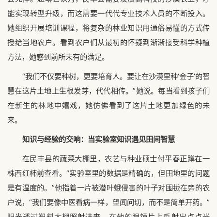
能实现转型升级，而这需要一代代专业技术人员的不断投入。
她组织开展培训课程，将复杂的林业知识用通俗易懂的方式传
授给当地农户。看到农户们从最初的怀疑到渐渐接受科学种植
方法，她感到前所未有的满足。
“我们不仅要种树，更要培育人。要让在沙漠里种‘金子’的智
慧在这片土地上生根发芽，代代相传。”她说。每当看到孩子们
在新生的林地中嬉戏，她仿佛看到了这片土地更加绿色的未
来。
知识与经验的交响：当实验室知识遇见田间智慧
在民丰县的蔬菜大棚里，农艺与种业硕士付平春正蹲在一
株西红柿前查看。“实验室里的数据是精确的，但田地里的问题
是有温度的。”他指着一片被潜叶蛾侵害的叶子对围拢在旁的农
户说，“我们要像中医看病一样，望闻问切，而不是简单开药。”
阳光透过塑料大棚照射进来，在他的眼镜片上反射出点点光