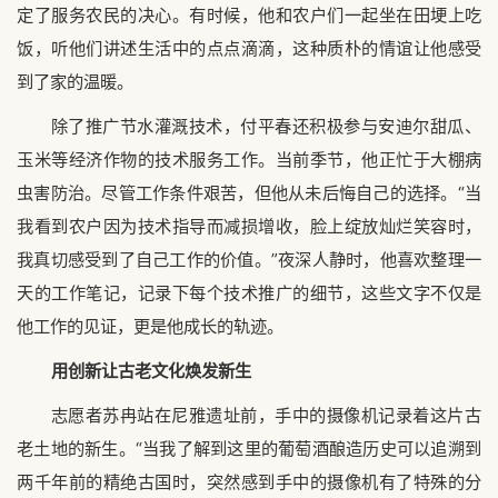
定了服务农民的决心。有时候，他和农户们一起坐在田埂上吃
饭，听他们讲述生活中的点点滴滴，这种质朴的情谊让他感受
到了家的温暖。
除了推广节水灌溉技术，付平春还积极参与安迪尔甜瓜、
玉米等经济作物的技术服务工作。当前季节，他正忙于大棚病
虫害防治。尽管工作条件艰苦，但他从未后悔自己的选择。“当
我看到农户因为技术指导而减损增收，脸上绽放灿烂笑容时，
我真切感受到了自己工作的价值。”夜深人静时，他喜欢整理一
天的工作笔记，记录下每个技术推广的细节，这些文字不仅是
他工作的见证，更是他成长的轨迹。
用创新让古老文化焕发新生
志愿者苏冉站在尼雅遗址前，手中的摄像机记录着这片古
老土地的新生。“当我了解到这里的葡萄酒酿造历史可以追溯到
两千年前的精绝古国时，突然感到手中的摄像机有了特殊的分