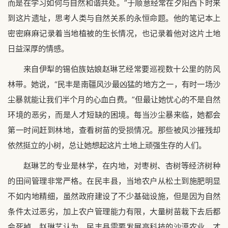
而是在学习如何与自然和谐共处。”于顺意经常在夕阳西下时来
到这片遗址，思考人类与自然关系的永恒命题。他的笔记本上
密密麻麻记录着当地植被的生长情况，也记录着他对这片土地
日益深厚的情感。
来自伊犁的锡伯族姑娘赵琳艺经常要巡视数十公里的防风
林带。她说，“民丰是南疆风沙最凶猛的地方之一，有时一场沙
尘暴就能让我们半个月的心血白费。”但最让她忧心的不是自然
环境的恶劣，而是人才短缺的困境。每当沙尘暴来临，她都会
第一时间赶到林地，查看树苗的受损情况。那些被风沙摧残却
依然挺立的小树，总让她想起这片土地上顽强生存的人们。
赵琳艺的专业是林学，在内地，对枣树、杏树等经济树种
的田间管理非常严格。在民丰县，当地农户从松土到施肥明显
不如内地精细，虽然政府建设了不少基础设施，但是因为自然
条件太过恶劣，加上农户管理能力有限，大量树苗栽下去后都
会死掉。赵琳艺认为，民丰县需要发展高科技的沙漠农业，才