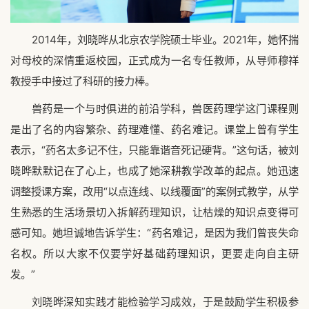
2014年，刘晓晔从北京农学院硕士毕业。2021年，她怀揣
对母校的深情重返校园，正式成为一名专任教师，从导师穆祥
教授手中接过了科研的接力棒。
兽药是一个与时俱进的前沿学科，兽医药理学这门课程则
是出了名的内容繁杂、药理难懂、药名难记。课堂上曾有学生
表示，“药名太多记不住，只能靠谐音死记硬背。”这句话，被刘
晓晔默默记在了心上，也成了她深耕教学改革的起点。她迅速
调整授课方案，改用“以点连线、以线覆面”的案例式教学，从学
生熟悉的生活场景切入拆解药理知识，让枯燥的知识点变得可
感可知。她坦诚地告诉学生：“药名难记，是因为我们曾丧失命
名权。所以大家不仅要学好基础药理知识，更要走向自主研
发。”
刘晓晔深知实践才能检验学习成效，于是鼓励学生积极参